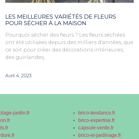
LES MEILLEURES VARIÉTÉS DE FLEURS
POUR SÉCHER À LA MAISON
Pourquoi sécher des fleurs ? Les fleurs séchées
ont été utilisées depuis des milliers d’années, que
ce soit pour créer des décorations intérieures,
des guirlandes,
Avril 4, 2023
olage-jardin.fr
brico-tendance.fr
on.fr
brico-expertise.fr
s.fr
capsule-verde.fr
rdure.fr
brico-et-jardinage.fr