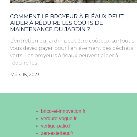
COMMENT LE BROYEUR À FLÉAUX PEUT
AIDER À RÉDUIRE LES COÛTS DE
MAINTENANCE DU JARDIN ?
L’entretien du jardin peut être coûteux, surtout si
vous devez payer pour l’enlèvement des déchets
verts. Les broyeurs à fléaux peuvent aider à
réduire les
Mars 15, 2023
brico-et-innovation.fr
verdure-vogue.fr
vertige-patio.fr
zen-exterieur.fr