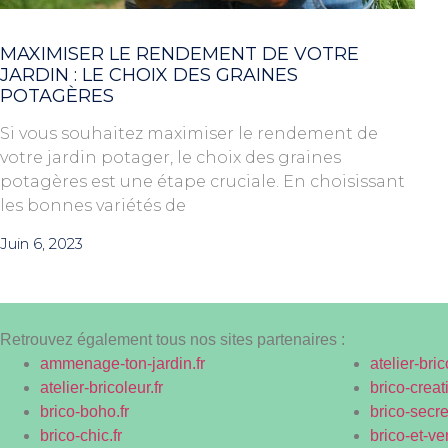
MAXIMISER LE RENDEMENT DE VOTRE
JARDIN : LE CHOIX DES GRAINES
POTAGÈRES
Si vous souhaitez maximiser le rendement de
votre jardin potager, le choix des graines
potagères est une étape cruciale. En choisissant
les bonnes variétés de
Juin 6, 2023
Retrouvez également tous nos sites partenaires :
ammenage-ton-jardin.fr
atelier-bric
atelier-bricoleur.fr
brico-creati
brico-boho.fr
brico-secret
brico-chic.fr
brico-et-ve