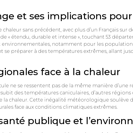
nge et ses implications pour
de chaleur sans précédent, avec plus d’un Français sur d
ode « étendu, durable et intense », touchant 53 départ
t environnementales, notamment pour les populations 
se préparer à des températures extrêmes, allant jusqu’
gionales face à la chaleur
ule ne se ressentent pas de la même manière d’une rég
ce subit des températures caniculaires, d’autres régio
e la chaleur. Cette inégalité météorologique soulève d
rurales face aux conditions climatiques extrêmes.
a santé publique et l’enviro