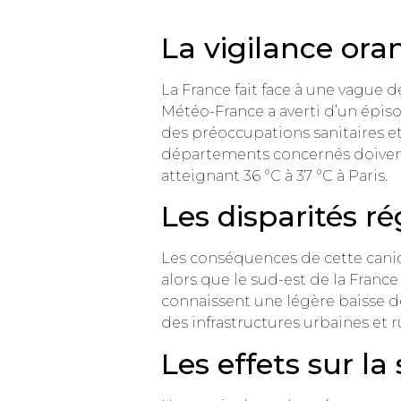
La vigilance ora
La France fait face à une vague 
Météo-France a averti d’un épis
des préoccupations sanitaires e
départements concernés doivent 
atteignant 36 °C à 37 °C à Paris.
Les disparités ré
Les conséquences de cette canic
alors que le sud-est de la Fran
connaissent une légère baisse d
des infrastructures urbaines et 
Les effets sur l