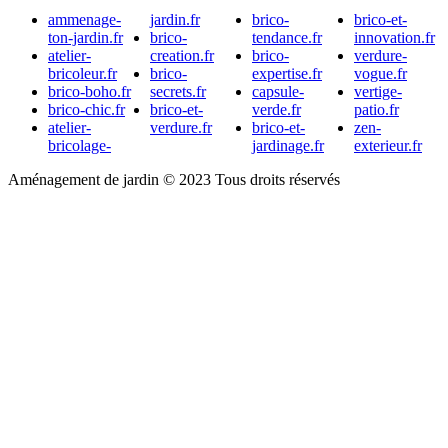
ammenage-
jardin.fr
brico-
brico-et-
ton-jardin.fr
brico-
tendance.fr
innovation.fr
atelier-
creation.fr
brico-
verdure-
bricoleur.fr
brico-
expertise.fr
vogue.fr
brico-boho.fr
secrets.fr
capsule-
vertige-
brico-chic.fr
brico-et-
verde.fr
patio.fr
atelier-
verdure.fr
brico-et-
zen-
bricolage-
jardinage.fr
exterieur.fr
Aménagement de jardin © 2023 Tous droits réservés