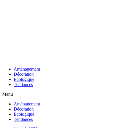
Aller
au
contenu
Aménagement
Décoration
Ecologique
Tendances
Menu
Aménagement
Décoration
Ecologique
Tendances