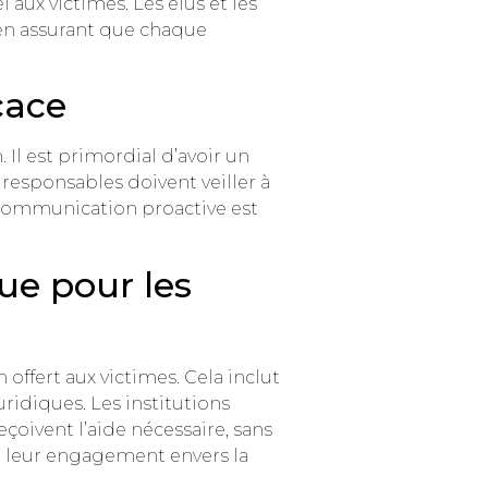
aux victimes. Les élus et les
 en assurant que chaque
cace
Il est primordial d’avoir un
responsables doivent veiller à
e communication proactive est
que pour les
offert aux victimes. Cela inclut
idiques. Les institutions
çoivent l’aide nécessaire, sans
nt leur engagement envers la