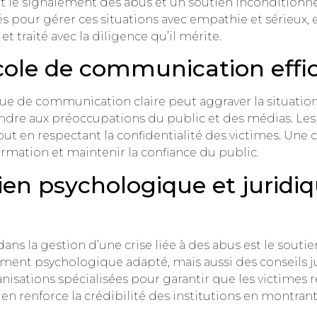
t le signalement des abus et un soutien inconditionnel 
s pour gérer ces situations avec empathie et sérieux,
 traité avec la diligence qu’il mérite.
ocole de communication effi
ue de communication claire peut aggraver la situation. 
ndre aux préoccupations du public et des médias. Les 
out en respectant la confidentialité des victimes. Un
ormation et maintenir la confiance du public.
tien psychologique et juridi
 la gestion d’une crise liée à des abus est le soutien 
t psychologique adapté, mais aussi des conseils jur
isations spécialisées pour garantir que les victimes re
tien renforce la crédibilité des institutions en montra