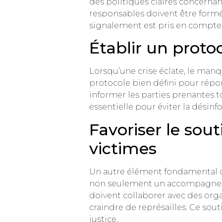
des politiques claires concernan
responsables doivent être formé
signalement est pris en compte et
Établir un prot
Lorsqu’une crise éclate, le manq
protocole bien défini pour répo
informer les parties prenantes t
essentielle pour éviter la désinf
Favoriser le sou
victimes
Un autre élément fondamental dans
non seulement un accompagnemen
doivent collaborer avec des organ
craindre de représailles. Ce sou
justice.