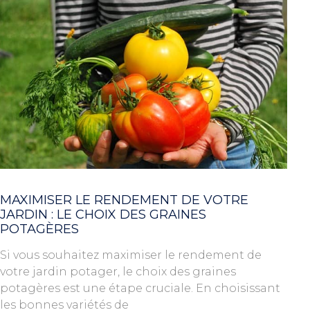
MAXIMISER LE RENDEMENT DE VOTRE
JARDIN : LE CHOIX DES GRAINES
POTAGÈRES
Si vous souhaitez maximiser le rendement de
votre jardin potager, le choix des graines
potagères est une étape cruciale. En choisissant
les bonnes variétés de