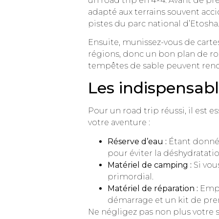
un road trip en 4×4. Avant de pre
adapté aux terrains souvent acci
pistes du parc national d’Etosha. 
Ensuite, munissez-vous de cartes
régions, donc un bon plan de rou
tempêtes de sable peuvent rendre
Les indispensab
Pour un road trip réussi, il est
votre aventure :
Réserve d’eau :
Étant donné 
pour éviter la déshydratatio
Matériel de camping :
Si vou
primordial.
Matériel de réparation :
Empor
démarrage et un kit de pre
Ne négligez pas non plus votre s