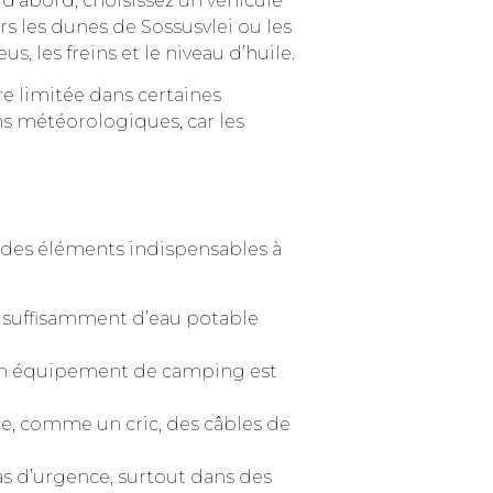
t d’abord, choisissez un véhicule
rs les dunes de Sossusvlei ou les
, les freins et le niveau d’huile.
re limitée dans certaines
ns météorologiques, car les
te des éléments indispensables à
r suffisamment d’eau potable
bon équipement de camping est
e, comme un cric, des câbles de
cas d’urgence, surtout dans des