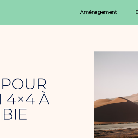
Aménagement
D
 POUR
 4×4 À
IBIE