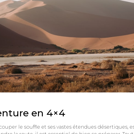
enture en 4×4
couper le souffle et ses vastes étendues désertiques, e