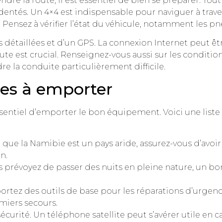
ndre la route, il est essentiel de bien se préparer. Tou
dentés. Un 4×4 est indispensable pour naviguer à trave
Pensez à vérifier l’état du véhicule, notamment les pneus
 détaillées et d’un GPS. La connexion Internet peut êt
te est crucial. Renseignez-vous aussi sur les conditio
 la conduite particulièrement difficile.
les à emporter
 essentiel d’emporter le bon équipement. Voici une lis
que la Namibie est un pays aride, assurez-vous d’avoi
n.
s prévoyez de passer des nuits en pleine nature, un 
tez des outils de base pour les réparations d’urgenc
miers secours.
écurité. Un téléphone satellite peut s’avérer utile en 