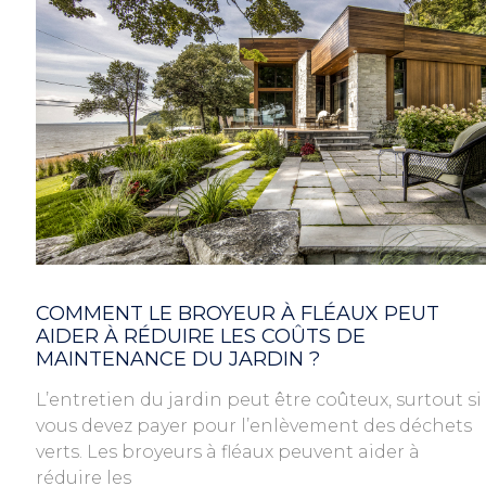
COMMENT LE BROYEUR À FLÉAUX PEUT
AIDER À RÉDUIRE LES COÛTS DE
MAINTENANCE DU JARDIN ?
L’entretien du jardin peut être coûteux, surtout si
vous devez payer pour l’enlèvement des déchets
verts. Les broyeurs à fléaux peuvent aider à
réduire les