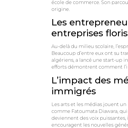
école de commerce. Son parcours 
origine.
Les entrepreneur
entreprises flori
Au-delà du milieu scolaire, l’es
Beaucoup d’entre eux ont su tra
algériens, a lancé une start-up i
efforts démontrent comment l’in
L’impact des méd
immigrés
Les arts et les médias jouent un 
comme Fatoumata Diawara, qui ut
deviennent des voix puissantes,
encouragent les nouvelles généra