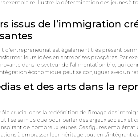
exemplaire illustre la détermination des jeunes à tran
s issus de l’immigration cr
ssantes
prit d’entrepreneuriat est également très présent par
nsformer leurs idées en entreprises prospères. Par ex
nnovante dans le secteur de l’alimentation bio, qui con
tégration économique peut se conjuguer avec un retou
ias et des arts dans la rep
rôle crucial dans la redéfinition de l’image des immigr
ilise sa musique pour parler des enjeux sociaux et cu
 inspirant de nombreux jeunes. Ces figures emblémati
tions à embrasser leur héritage tout en s’intégrant dan