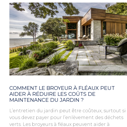
COMMENT LE BROYEUR À FLÉAUX PEUT
AIDER À RÉDUIRE LES COÛTS DE
MAINTENANCE DU JARDIN ?
L’entretien du jardin peut être coûteux, surtout si
vous devez payer pour l’enlèvement des déchets
verts. Les broyeurs à fléaux peuvent aider à