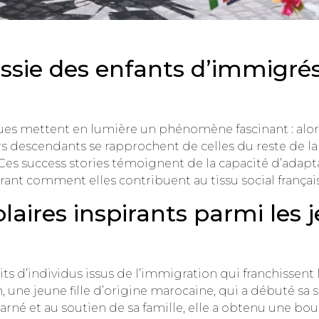
ussie des enfants d’immigrés
ues mettent en lumière un phénomène fascinant : alors 
rs descendants se rapprochent de celles du reste de 
Ces success stories témoignent de la capacité d’adapta
nt comment elles contribuent au tissu social français
laires inspirants parmi les 
cits d’individus issus de l’immigration qui franchissen
, une jeune fille d’origine marocaine, qui a débuté sa s
charné et au soutien de sa famille, elle a obtenu une b