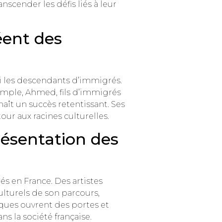
scender les défis liés à leur
éent des
mi les descendants d’immigrés.
emple, Ahmed, fils d’immigrés
naît un succès retentissant. Ses
r aux racines culturelles.
résentation des
és en France. Des artistes
lturels de son parcours,
ques ouvrent des portes et
s la société française.