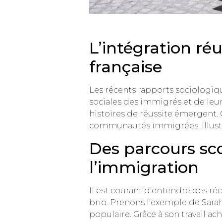
L’intégration ré
française
Les récents rapports sociologiq
sociales des immigrés et de leu
histoires de réussite émergent. 
communautés immigrées, illustra
Des parcours sco
l’immigration
Il est courant d’entendre des ré
brio. Prenons l’exemple de Sarah
populaire. Grâce à son travail a