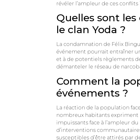
révéler l’ampleur de ces conflits 
Quelles sont le
le clan Yoda ?
La condamnation de Félix Bingui 
événement pourrait entraîner une
et à de potentiels règlements de 
démanteler le réseau de narcoban
Comment la popul
événements ?
La réaction de la population fac
nombreux habitants expriment leu
impuissants face à l’ampleur du
d’interventions communautaires et
susceptibles d’être attirés par d