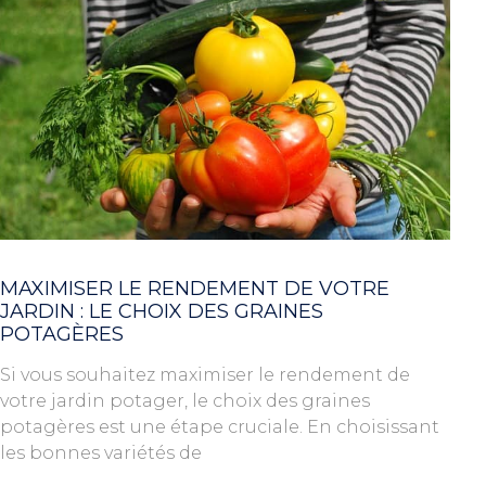
MAXIMISER LE RENDEMENT DE VOTRE
JARDIN : LE CHOIX DES GRAINES
POTAGÈRES
Si vous souhaitez maximiser le rendement de
votre jardin potager, le choix des graines
potagères est une étape cruciale. En choisissant
les bonnes variétés de