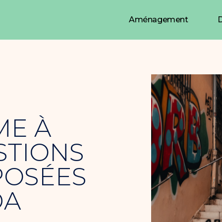
Aménagement
D
ME À
STIONS
POSÉES
DA