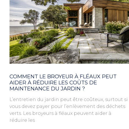
COMMENT LE BROYEUR À FLÉAUX PEUT
AIDER À RÉDUIRE LES COÛTS DE
MAINTENANCE DU JARDIN ?
L’entretien du jardin peut être coûteux, surtout si
vous devez payer pour l’enlèvement des déchets
verts. Les broyeurs à fléaux peuvent aider à
réduire les