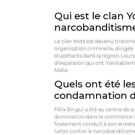
Qui est le clan Y
narcobanditisme 
Le clan Yoda est devenu tristeme
organisation criminelle, dirigée
stupéfiants dans la région. Leu
d’expansion qui ont inévitablem
Mafia.
Quels ont été l
condamnation de
Félix Bingui a été au centre de p
domination dans le commerce de 
finalement conduit à son arrestat
lutter contre le narcobanditisme,