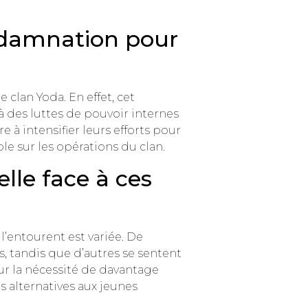
ndamnation pour
clan Yoda. En effet, cet
à des luttes de pouvoir internes
 à intensifier leurs efforts pour
e sur les opérations du clan.
lle face à ces
l’entourent est variée. De
, tandis que d’autres se sentent
ur la nécessité de davantage
s alternatives aux jeunes