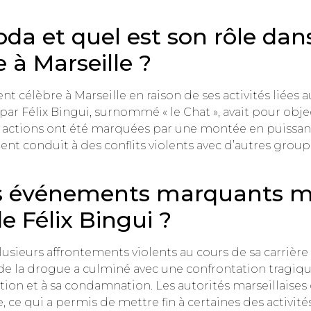
oda et quel est son rôle dans
à Marseille ?
nt célèbre à Marseille en raison de ses activités liées
 par Félix Bingui, surnommé « le Chat », avait pour obj
rs actions ont été marquées par une montée en puissa
ent conduit à des conflits violents avec d’autres grou
es événements marquants m
 Félix Bingui ?
lusieurs affrontements violents au cours de sa carrière
la drogue a culminé avec une confrontation tragique 
ion et à sa condamnation. Les autorités marseillaises o
 ce qui a permis de mettre fin à certaines des activité