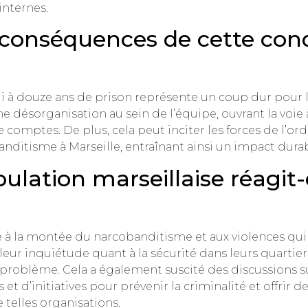
internes.
s conséquences de cette co
à douze ans de prison représente un coup dur pour le 
 désorganisation au sein de l’équipe, ouvrant la voie 
comptes. De plus, cela peut inciter les forces de l’ordre
ditisme à Marseille, entraînant ainsi un impact durabl
ation marseillaise réagit-e
e à la montée du narcobanditisme et aux violences qui 
r inquiétude quant à la sécurité dans leurs quartiers
 problème. Cela a également suscité des discussions s
 d’initiatives pour prévenir la criminalité et offrir de
e telles organisations.