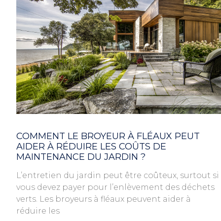
COMMENT LE BROYEUR À FLÉAUX PEUT
AIDER À RÉDUIRE LES COÛTS DE
MAINTENANCE DU JARDIN ?
L’entretien du jardin peut être coûteux, surtout si
vous devez payer pour l’enlèvement des déchets
verts. Les broyeurs à fléaux peuvent aider à
réduire les