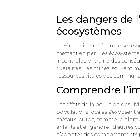
Les dangers de l
écosystèmes
La Birmanie, en raison de son so
mettant en péril les écosystème
incontrôlée entraîne des conséqu
riveraines. Les mines, souvent m
ressources vitales des communaut
Comprendre l’imp
Les effets de la pollution des ri
populations locales s’exposent à
métaux lourds, comme le plomb 
enfants et engendrer d’autres com
d’adopter des comportements pru