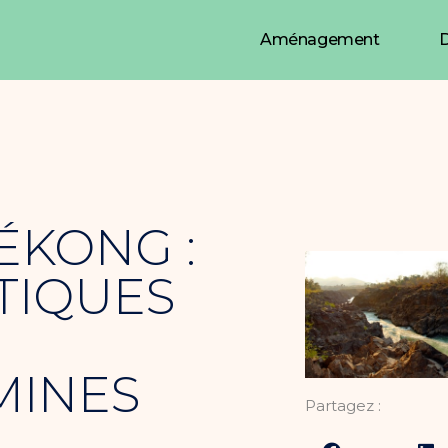
Aménagement
D
ÉKONG :
TIQUES
MINES
Partagez :