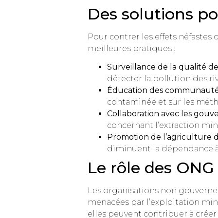
Des solutions pou
Pour contrer les effets néfastes
meilleures pratiques :
Surveillance de la qualité de 
détecter la pollution des ri
Éducation des communautés
contaminée et sur les métho
Collaboration avec les gouv
concernant l’extraction min
Promotion de l’agriculture d
diminuent la dépendance à 
Le rôle des ONG
Les organisations non gouverneme
menacées par l’exploitation min
elles peuvent contribuer à créer