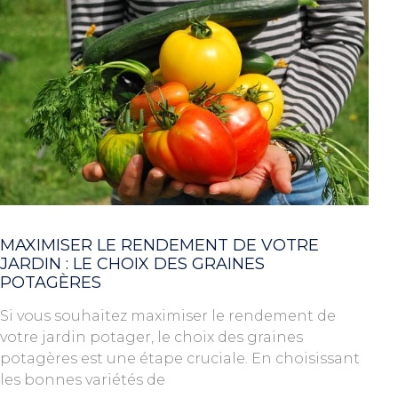
MAXIMISER LE RENDEMENT DE VOTRE
JARDIN : LE CHOIX DES GRAINES
POTAGÈRES
Si vous souhaitez maximiser le rendement de
votre jardin potager, le choix des graines
potagères est une étape cruciale. En choisissant
les bonnes variétés de