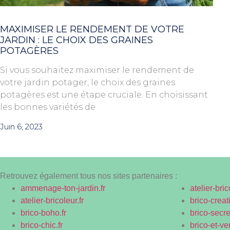
MAXIMISER LE RENDEMENT DE VOTRE
JARDIN : LE CHOIX DES GRAINES
POTAGÈRES
Si vous souhaitez maximiser le rendement de
votre jardin potager, le choix des graines
potagères est une étape cruciale. En choisissant
les bonnes variétés de
Juin 6, 2023
Retrouvez également tous nos sites partenaires :
ammenage-ton-jardin.fr
atelier-bric
atelier-bricoleur.fr
brico-creati
brico-boho.fr
brico-secret
brico-chic.fr
brico-et-ve