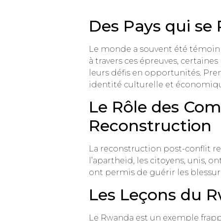
Des Pays qui se 
Le monde a souvent été témoin d
à travers ces épreuves, certaine
leurs défis en opportunités. Pre
identité culturelle et économiq
Le Rôle des Com
Reconstruction
La reconstruction post-conflit 
l’apartheid, les citoyens, unis, 
ont permis de guérir les bless
Les Leçons du R
Le Rwanda est un exemple frappa