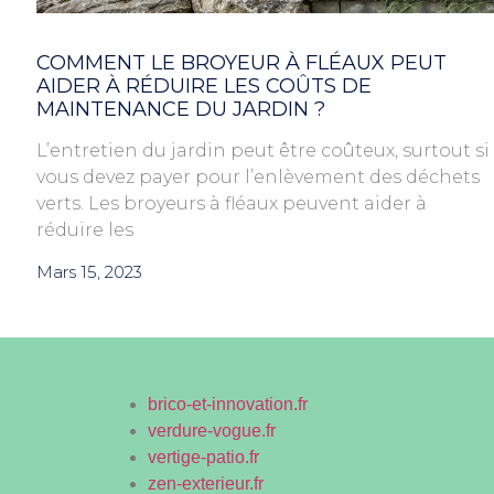
COMMENT LE BROYEUR À FLÉAUX PEUT
AIDER À RÉDUIRE LES COÛTS DE
MAINTENANCE DU JARDIN ?
L’entretien du jardin peut être coûteux, surtout si
vous devez payer pour l’enlèvement des déchets
verts. Les broyeurs à fléaux peuvent aider à
réduire les
Mars 15, 2023
brico-et-innovation.fr
verdure-vogue.fr
vertige-patio.fr
zen-exterieur.fr