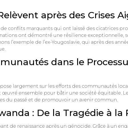
Relèvent après des Crises A
e conflits marquants qui ont laissé des cicatrices pr
s nations ont démontré une résilience exceptionnelle, 
nons l’exemple de l’ex-Yougoslavie, qui après des année
ue.
munautés dans le Processu
repose largement sur les efforts des communautés local
ont œuvré ensemble pour bâtir une société équitable. Les
ures du passé et de promouvoir un avenir commun.
wanda : De la Tragédie à la
nt de renaissance après un génocide. Grâce à un enga