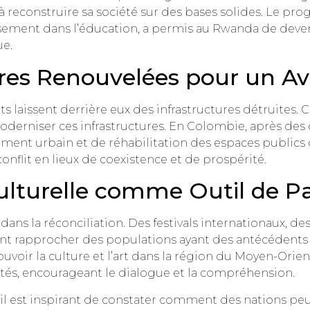
ssi à reconstruire sa société sur des bases solides. L
ssement dans l’éducation, a permis au Rwanda de deven
ue.
ures Renouvelées pour un Av
ts laissent derrière eux des infrastructures détruites.
derniser ces infrastructures. En Colombie, après des 
ent urbain et de réhabilitation des espaces publics o
conflit en lieux de coexistence et de prospérité.
ulturelle comme Outil de Pa
 dans la réconciliation. Des festivals internationaux, d
vent rapprocher des populations ayant des antécédents c
uvoir la culture et l’art dans la région du Moyen-Orie
tés, encourageant le dialogue et la compréhension.
e, il est inspirant de constater comment des nations pe