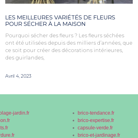
LES MEILLEURES VARIÉTÉS DE FLEURS
POUR SÉCHER À LA MAISON
Pourquoi sécher des fleurs ? Les fleurs séchées
ont été utilisées depuis des milliers d’années, que
ce soit pour créer des décorations intérieures,
des guirlandes,
Avril 4, 2023
olage-jardin.fr
brico-tendance.fr
on.fr
brico-expertise.fr
s.fr
capsule-verde.fr
rdure.fr
brico-et-jardinage.fr