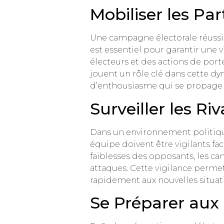
Mobiliser les Par
Une campagne électorale réussie
est essentiel pour garantir une
électeurs et des actions de por
jouent un rôle clé dans cette d
d’enthousiasme qui se propage
Surveiller les Ri
Dans un environnement politique c
équipe doivent être vigilants fac
faiblesses des opposants, les c
attaques. Cette vigilance permet
rapidement aux nouvelles situat
Se Préparer aux