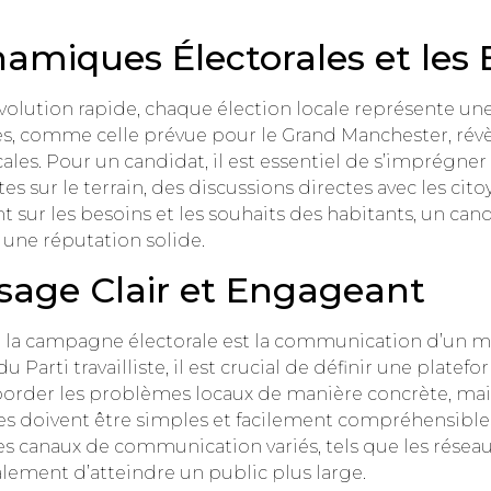
namiques Électorales et les
volution rapide, chaque élection locale représente une
les, comme celle prévue pour le Grand Manchester, rév
es. Pour un candidat, il est essentiel de s’imprégne
es sur le terrain, des discussions directes avec les citoy
ant sur les besoins et les souhaits des habitants, un c
 une réputation solide.
sage Clair et Engageant
 la campagne électorale est la communication d’un me
Parti travailliste, il est crucial de définir une platefo
border les problèmes locaux de manière concrète, mai
es doivent être simples et facilement compréhensibles
 canaux de communication variés, tels que les réseaux s
ement d’atteindre un public plus large.