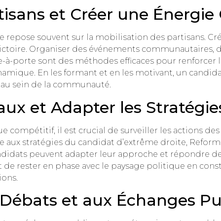
tisans et Créer une Énergie 
 repose souvent sur la mobilisation des partisans. Cr
 victoire. Organiser des événements communautaires, 
te-à-porte sont des méthodes efficaces pour renforcer
ynamique. En les formant et en les motivant, un candi
 au sein de la communauté.
vaux et Adapter les Stratégie
ompétitif, il est crucial de surveiller les actions des
e aux stratégies du candidat d’extrême droite, Reform U
andidats peuvent adapter leur approche et répondre d
 de rester en phase avec le paysage politique en const
ions.
 Débats et aux Échanges Pu