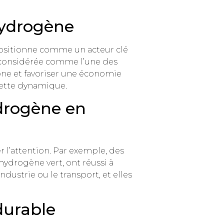
hydrogène
positionne comme un acteur clé
, considérée comme l’une des
one et favoriser une économie
cette dynamique.
ydrogène en
r l’attention. Par exemple, des
ydrogène vert, ont réussi à
ndustrie ou le transport, et elles
durable