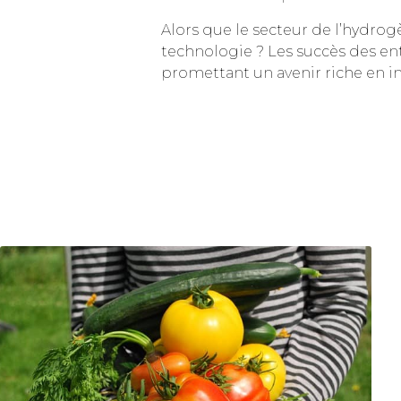
Alors que le secteur de l’hydrog
technologie ? Les succès des ent
promettant un avenir riche en i