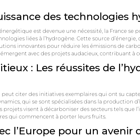
issance des technologies 
énergétique est devenue une nécessité, la France se 
ologies liées à l’hydrogène. Cette source d’énergie
lutions innovantes pour réduire les émissions de carb
es émergent avec des projets audacieux, contribuant à 
tieux : Les réussites de l’h
peut citer des initiatives exemplaires qui ont su capte
mics, qui se sont spécialisées dans la production d’h
rs projets visent à décarboniser des secteurs tels que l’i
ures qui commencent à porter leurs fruits.
ec l’Europe pour un avenir 