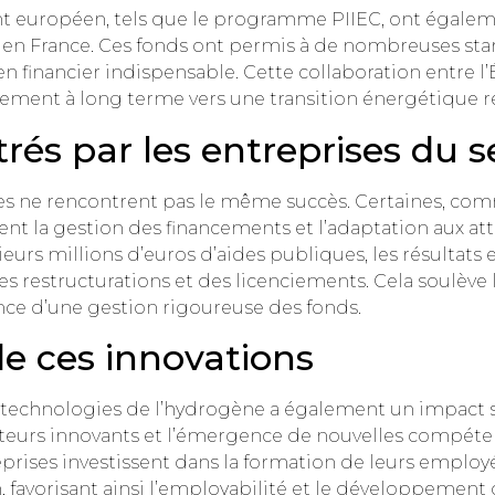
européen, tels que le programme PIIEC, ont égalemen
 France. Ces fonds ont permis à de nombreuses start-
en financier indispensable. Cette collaboration entre l’É
ent à long terme vers une transition énergétique ré
trés par les entreprises du s
ses ne rencontrent pas le même succès. Certaines, co
nt la gestion des financements et l’adaptation aux at
sieurs millions d’euros d’aides publiques, les résultat
es restructurations et des licenciements. Cela soulève 
tance d’une gestion rigoureuse des fonds.
de ces innovations
des technologies de l’hydrogène a également un impact 
teurs innovants et l’émergence de nouvelles compétenc
rises investissent dans la formation de leurs emplo
 favorisant ainsi l’employabilité et le développement d