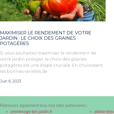
MAXIMISER LE RENDEMENT DE VOTRE
JARDIN : LE CHOIX DES GRAINES
POTAGÈRES
Si vous souhaitez maximiser le rendement de
votre jardin potager, le choix des graines
potagères est une étape cruciale. En choisissant
les bonnes variétés de
Juin 6, 2023
Retrouvez également tous nos sites partenaires :
ammenage-ton-jardin.fr
atelier-bric