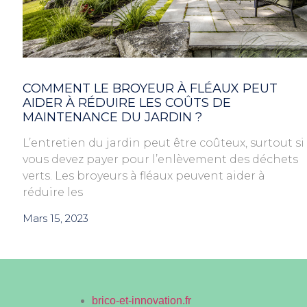
COMMENT LE BROYEUR À FLÉAUX PEUT
AIDER À RÉDUIRE LES COÛTS DE
MAINTENANCE DU JARDIN ?
L’entretien du jardin peut être coûteux, surtout si
vous devez payer pour l’enlèvement des déchets
verts. Les broyeurs à fléaux peuvent aider à
réduire les
Mars 15, 2023
brico-et-innovation.fr