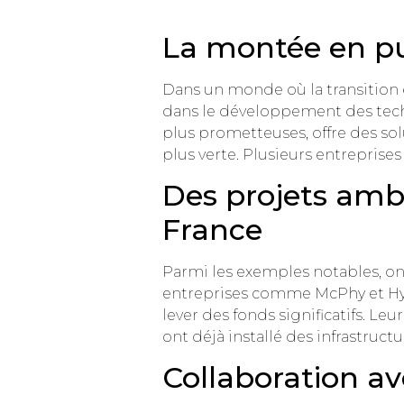
La montée en pu
Dans un monde où la transition 
dans le développement des techn
plus prometteuses, offre des so
plus verte. Plusieurs entrepris
Des projets ambi
France
Parmi les exemples notables, on 
entreprises comme McPhy et Hyna
lever des fonds significatifs. Leu
ont déjà installé des infrastruct
Collaboration av