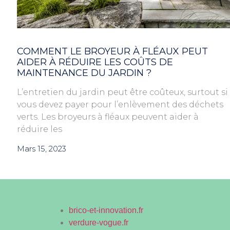
COMMENT LE BROYEUR À FLÉAUX PEUT
AIDER À RÉDUIRE LES COÛTS DE
MAINTENANCE DU JARDIN ?
L’entretien du jardin peut être coûteux, surtout si
vous devez payer pour l’enlèvement des déchets
verts. Les broyeurs à fléaux peuvent aider à
réduire les
Mars 15, 2023
brico-et-innovation.fr
verdure-vogue.fr