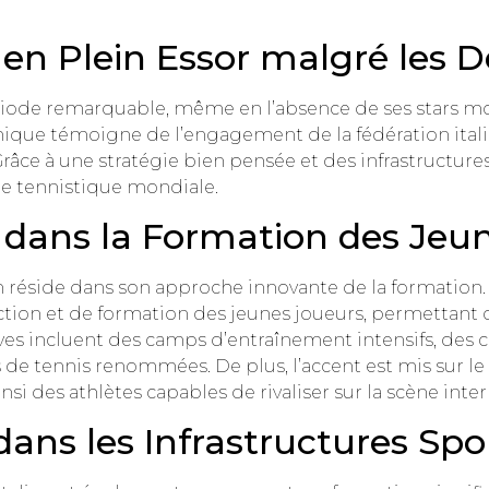
 en Plein Essor malgré les D
période remarquable, même en l’absence de ses stars
ique témoigne de l’engagement de la fédération itali
 Grâce à une stratégie bien pensée et des infrastructures
e tennistique mondiale.
 dans la Formation des Jeun
en réside dans son approche innovante de la formation. 
on et de formation des jeunes joueurs, permettant d’
ives incluent des camps d’entraînement intensifs, des 
 de tennis renommées. De plus, l’accent est mis sur 
si des athlètes capables de rivaliser sur la scène inter
ans les Infrastructures Spo