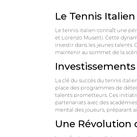
Le Tennis Italien
Le tennis italien connaît une 
et Lorenzo Musetti. Cette dynam
investir dans les jeunes talents.
maintenir au sommet de la scèn
Investissements
La clé du succès du tennis itali
place des programmes de détecti
talents prometteurs. Ces initiat
partenariats avec des académies
mental des joueurs, préparant ain
Une Révolution d