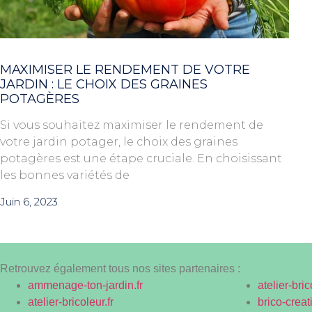
MAXIMISER LE RENDEMENT DE VOTRE
JARDIN : LE CHOIX DES GRAINES
POTAGÈRES
Si vous souhaitez maximiser le rendement de
votre jardin potager, le choix des graines
potagères est une étape cruciale. En choisissant
les bonnes variétés de
Juin 6, 2023
Retrouvez également tous nos sites partenaires :
ammenage-ton-jardin.fr
atelier-bric
atelier-bricoleur.fr
brico-creati