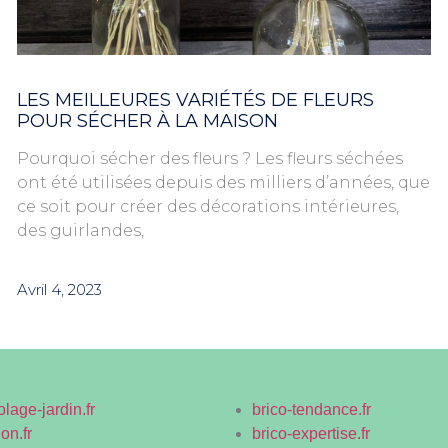
LES MEILLEURES VARIÉTÉS DE FLEURS
POUR SÉCHER À LA MAISON
Pourquoi sécher des fleurs ? Les fleurs séchées
ont été utilisées depuis des milliers d’années, que
ce soit pour créer des décorations intérieures,
des guirlandes,
Avril 4, 2023
olage-jardin.fr
brico-tendance.fr
on.fr
brico-expertise.fr