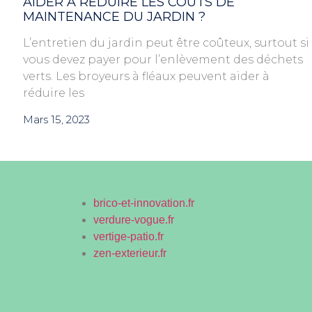
AIDER À RÉDUIRE LES COÛTS DE
MAINTENANCE DU JARDIN ?
L’entretien du jardin peut être coûteux, surtout si
vous devez payer pour l’enlèvement des déchets
verts. Les broyeurs à fléaux peuvent aider à
réduire les
Mars 15, 2023
brico-et-innovation.fr
verdure-vogue.fr
vertige-patio.fr
zen-exterieur.fr