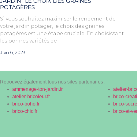
JARDIN : LE CHOIX DES GRAINES
POTAGÈRES
Si vous souhaitez maximiser le rendement de
votre jardin potager, le choix des graines
potagères est une étape cruciale. En choisissant
les bonnes variétés de
Juin 6, 2023
Retrouvez également tous nos sites partenaires :
ammenage-ton-jardin.fr
atelier-bric
atelier-bricoleur.fr
brico-creati
brico-boho.fr
brico-secret
brico-chic.fr
brico-et-ve