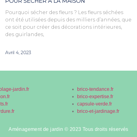
POUR SÉCHER À LA MAISON
Pourquoi sécher des fleurs ? Les fleurs séchées
ont été utilisées depuis des milliers d’années, que
ce soit pour créer des décorations intérieures,
des guirlandes,
Avril 4, 2023
olage-jardin.fr
brico-tendance.fr
on.fr
brico-expertise.fr
s.fr
capsule-verde.fr
rdure.fr
brico-et-jardinage.fr
Aménagement de jardin © 2023 Tous droits réservés