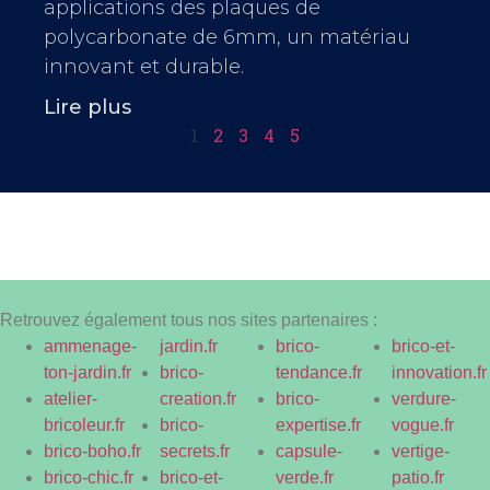
applications des plaques de
polycarbonate de 6mm, un matériau
innovant et durable.
Lire plus
1
2
3
4
5
Retrouvez également tous nos sites partenaires :
ammenage-
jardin.fr
brico-
brico-et-
ton-jardin.fr
brico-
tendance.fr
innovation.fr
atelier-
creation.fr
brico-
verdure-
bricoleur.fr
brico-
expertise.fr
vogue.fr
brico-boho.fr
secrets.fr
capsule-
vertige-
brico-chic.fr
brico-et-
verde.fr
patio.fr